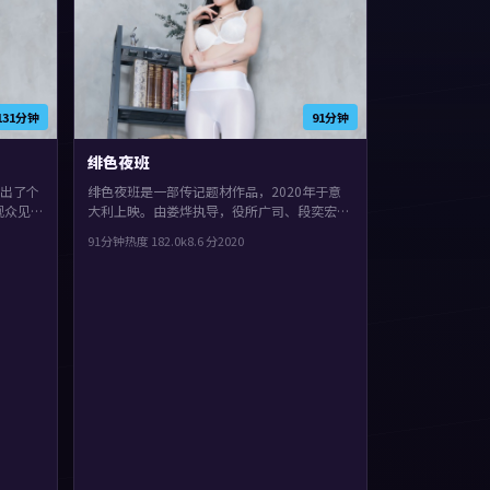
131分钟
91分钟
绯色夜班
出了个
绯色夜班是一部传记题材作品，2020年于意
观众见
大利上映。由娄烨执导，役所广司、段奕宏、
谭卓。影
廖凡等主演。配乐与声场强化了不安与孤独
91分钟
热度
182.0
k
8.6
分
2020
事在回
感，观感紧凑，值得推荐。