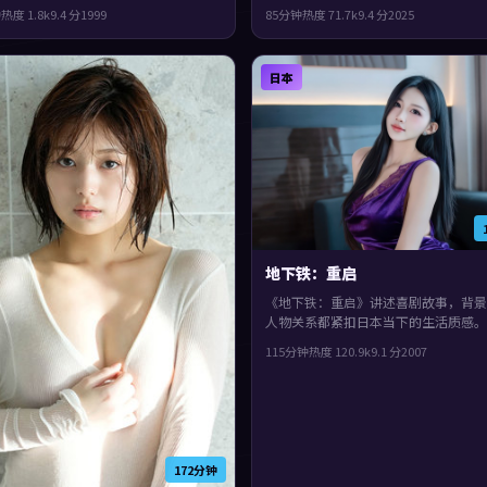
。类型上偏科幻，人物在道德与生存之
绎。类型上偏爱情，节奏前半段克制蓄
钟
热度
1.8
k
9.4
分
1999
85分钟
热度
71.7
k
9.4
分
2025
拉扯，观感紧凑，值得推荐。
半段集中爆发，观感紧凑，值得推荐。
日本
地下铁：重启
《地下铁：重启》讲述喜剧故事，背景
人物关系都紧扣日本当下的生活质感。2
年上映，罗泓轸执导，刘德华、提莫
115分钟
热度
120.9
k
9.1
分
2007
梅、杨紫领衔。配乐与声场强化了不安
感，观感紧凑，值得推荐。
172分钟