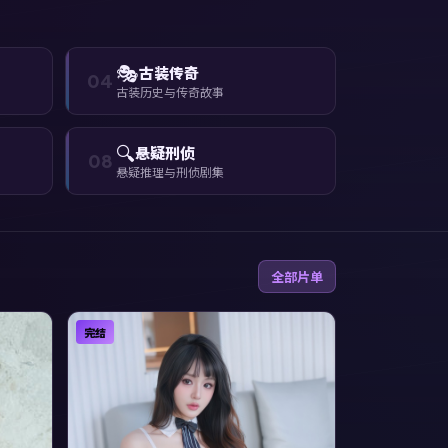
🎭
古装传奇
04
古装历史与传奇故事
🔍
悬疑刑侦
08
悬疑推理与刑侦剧集
全部片单
完结