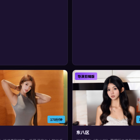
导演剪辑版
170分钟
东八区