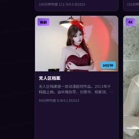
朝伟、裴斗娜、段奕宏等主演。影片在类型框
同演绎
145分钟
热度
111.7
k
9.5
分
2015
151分
架里仍保留了作者表达，城市空间成为情绪与
间反复
悬念的载体。
韩剧
4K
84分钟
无人区档案
无人区档案是一部动漫题材作品，2013年于
韩国上映。由毕赣执导，刘德华、杨紫琼、裴
斗娜等主演。叙事在回忆与现实之间交错推
84分钟
热度
8.0
k
9.2
分
2013
进，片尾余味很足。