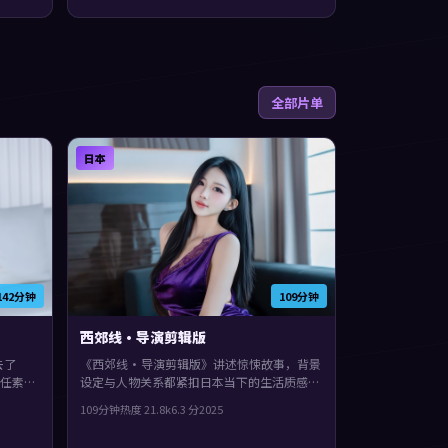
全部片单
日本
142分钟
109分钟
西郊线·导演剪辑版
去了
《西郊线·导演剪辑版》讲述惊悚故事，背景
任素汐
设定与人物关系都紧扣日本当下的生活质感。
框架里
2025年上映，北野武执导，黄渤、基里安·
109分钟
热度
21.8
k
6.3
分
2025
层层剥
墨菲、刘青云领衔。影片在类型框架里仍保留
了作者表达，城市空间成为情绪与悬念的载