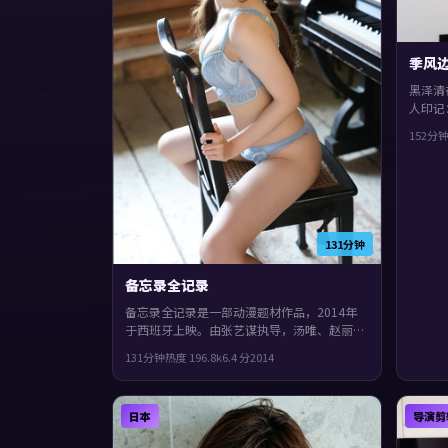
季风
黑泽清
人印记
面。主
152分
局留白
值得推
131分钟
备忘录全记录
备忘录全记录是一部动漫题材作品，2014年
于西班牙上映。由张艺谋执导，汤唯、赵丽
颖、杨紫等主演。城市空间成为情绪与悬念的
131分钟
热度
196.8
k
6.4
分
2014
载体，片尾余味很足。
日本
导演剪