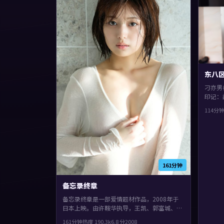
东八
刁亦男
印记：
见面。
114分
戏份饱
得推荐
161分钟
备忘录终章
备忘录终章是一部爱情题材作品，2008年于
日本上映。由许鞍华执导，王凯、郭富城、孙
艺珍等主演。节奏前半段克制蓄力，后半段集
161分钟
热度
190.3
k
6.8
分
2008