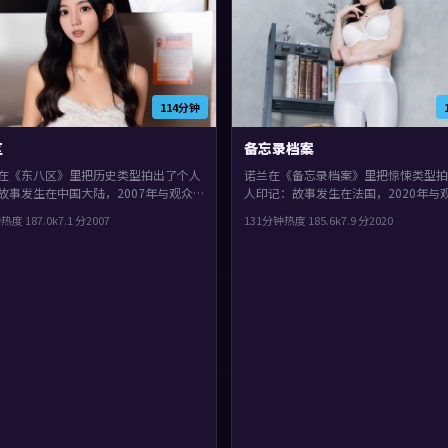
114分钟
区
备忘录档案
在《东八区》里把历史类型拍出了个人
诺兰在《备忘录档案》里把惊悚类型拍
故事发生在中国大陆，2007年与观众
人印记：故事发生在法国，2020年与
主演包括刘德华、梁朝伟、杨紫。群像
面。主演包括白宇、佛罗伦斯·珀、
钟
热度
187.0
k
7.1
分
2007
131分钟
热度
185.6
k
7.9
分
2020
满，配角也有完整弧光，观感紧凑，值
片在类型框架里仍保留了作者表达，叙
。
忆与现实之间交错推进。