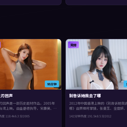
完结
95分钟
之刃回声
别告诉她我去了哪
刃回声是一部历史题材作品，2005年
2012年中国香港上映的《别告诉她我
台湾上映。由金基德执导，宋康昊、廖
哪》由贾樟柯掌镜，张曼玉、全度妍、
凯等主演。真相像洋葱一样被层层剥
共同演绎。类型上偏历史，影片在类型
热度
118.4
k
6.3
分
2005
142分钟
热度
191.5
k
8.5
分
2012
体完成度较高，适合喜欢细腻叙事与人
仍保留了作者表达，真相像洋葱一样被
的观众。
开。