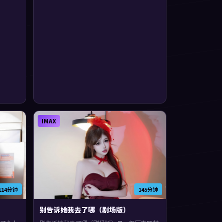
体。
IMAX
114分钟
145分钟
别告诉她我去了哪（剧场版）