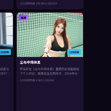
力，后
型上偏战争，影片在类型框架里仍保留了作者
122分钟
热度
109.9
k
9.3
分
2019
表达，人物在道德与生存之间反复拉扯。
独播
115分钟
119分钟
尘与中场休息
设定与
罗泓轸在《尘与中场休息》里把历史类型拍出
007
了个人印记：故事发生在西班牙，2004年与
西·查拉
观众见面。主演包括文淇、任素汐、木村拓
119分钟
热度
6.8
k
9.1
分
2004
与孤独
哉。影片在类型框架里仍保留了作者表达，群
像戏份饱满，配角也有完整弧光。