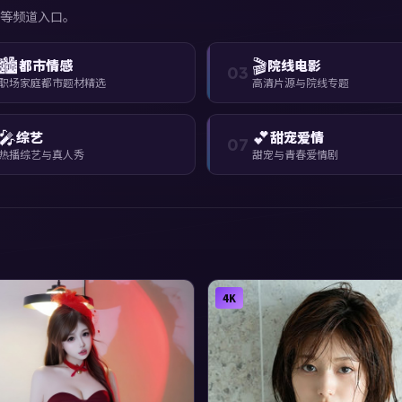
等频道入口。
🏙️
🎬
都市情感
院线电影
03
职场家庭都市题材精选
高清片源与院线专题
🎤
💕
综艺
甜宠爱情
07
热播综艺与真人秀
甜宠与青春爱情剧
4K