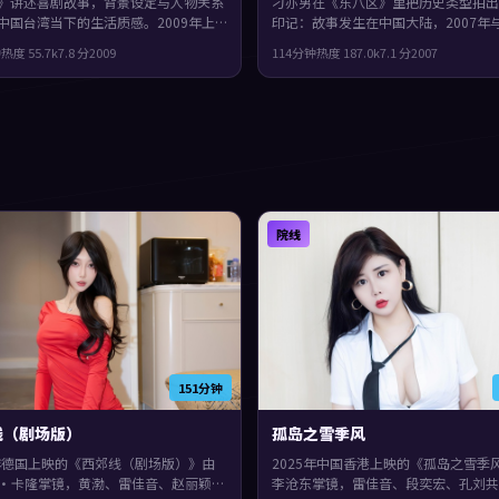
》讲述喜剧故事，背景设定与人物关系
刁亦男在《东八区》里把历史类型拍出
中国台湾当下的生活质感。2009年上
印记：故事发生在中国大陆，2007年
池崇史执导，肖战、全度妍、周冬雨领
见面。主演包括刘德华、梁朝伟、杨紫
钟
热度
55.7
k
7.8
分
2009
114分钟
热度
187.0
k
7.1
分
2007
奏前半段克制蓄力，后半段集中爆发，
戏份饱满，配角也有完整弧光，观感紧
味很足。
得推荐。
院线
151分钟
线（剧场版）
孤岛之雪季风
9年德国上映的《西郊线（剧场版）》由
2025年中国香港上映的《孤岛之雪季
·卡隆掌镜，黄渤、雷佳音、赵丽颖共
李沧东掌镜，雷佳音、段奕宏、孔刘共