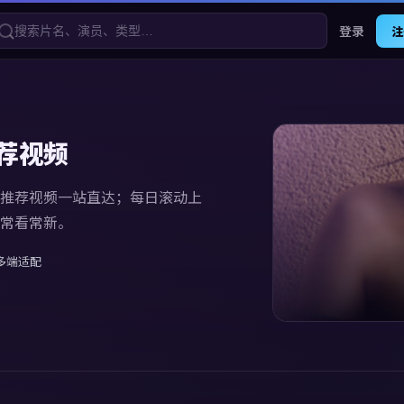
登录
注
荐视频
推荐视频
一站直达；每日滚动上
常看常新。
多端适配