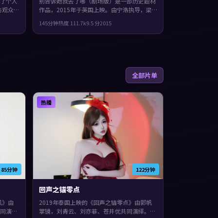
了个人
别告诉她我去了哪（剧场版）是一部历史题材
与观众
作品，2015年于英国上映。由宁浩执导，梁
。群像
朝伟、裴斗娜、段奕宏等主演。影片在类型框
145分钟
热度
111.7
k
9.5
分
2015
凑，值
架里仍保留了作者表达，城市空间成为情绪与
悬念的载体。
全部片单
热播
85分钟
122分钟
回声之锚零点
风》由
2019年泰国上映的《回声之锚零点》由郭帆
同演
掌镜，刘青云、刘亦菲、苍井优共同演绎。类