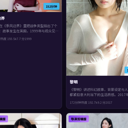
152分钟
边界
在《季风边界》里把战争类型拍出了个
：故事发生在英国，1999年与观众见
演包括木村拓哉、吴镇宇、杨紫琼。结
钟
热度
193.5
k
7.7
分
1999
，给观众回味与讨论空间，观感紧凑，
荐。
黎明
《黎明》讲述科幻故事，背景设定与人
都紧扣意大利当下的生活质感。2017
映，郭帆执导，秦昊、周冬雨、谭卓领
172分钟
热度
192.7
k
9.2
分
2017
物在道德与生存之间反复拉扯，整体完
高，适合喜欢细腻叙事与人物刻画的观
辑版
导演剪辑版