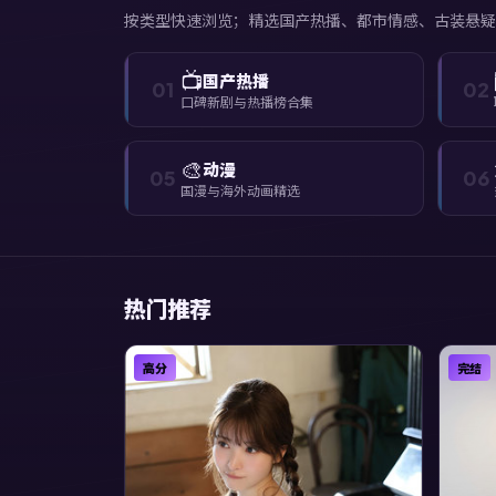
按类型快速浏览；精选国产热播、都市情感、古装悬疑
📺
国产热播
01
02
口碑新剧与热播榜合集
🎨
动漫
05
06
国漫与海外动画精选
热门推荐
高分
完结