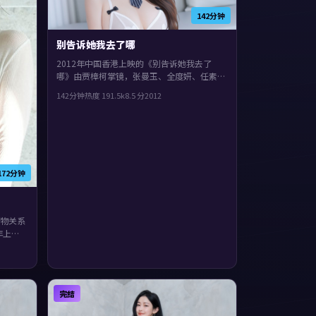
142分钟
别告诉她我去了哪
2012年中国香港上映的《别告诉她我去了
哪》由贾樟柯掌镜，张曼玉、全度妍、任素汐
共同演绎。类型上偏历史，影片在类型框架里
142分钟
热度
191.5
k
8.5
分
2012
仍保留了作者表达，真相像洋葱一样被层层剥
开。
172分钟
物关系
年上
衔。人
成度较
众。
完结