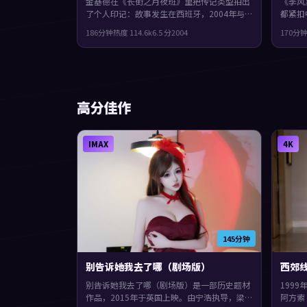
金基德在《长街之月夜班》里把传记类型拍出
《季风
了个人印记：故事发生在西班牙，2004年与
都紧扣
观众见面。主演包括全度妍、提莫西·查拉
映，三
186分钟
热度
114.6
k
6.5
分
2004
170分
梅、秦昊。结局留白，给观众回味与讨论空
衔。节
间，片尾余味很足。
片尾余
高分佳作
IMAX
4K
145分钟
别告诉她我去了哪（剧场版）
西郊
别告诉她我去了哪（剧场版）是一部历史题材
199
作品，2015年于英国上映。由宁浩执导，梁
阿方索