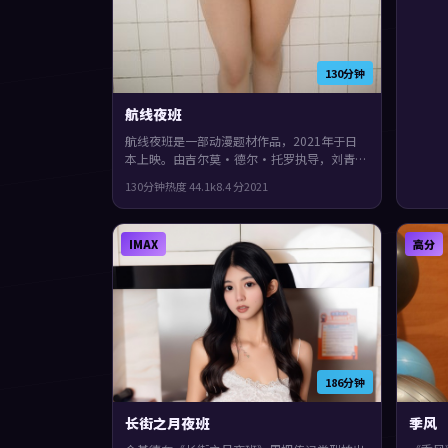
130分钟
航线夜班
航线夜班是一部动漫题材作品，2021年于日
本上映。由吉尔莫·德尔·托罗执导，刘青
云、张子枫、周迅等主演。配乐与声场强化了
130分钟
热度
44.1
k
8.4
分
2021
不安与孤独感，片尾余味很足。
IMAX
高分
186分钟
长街之月夜班
季风