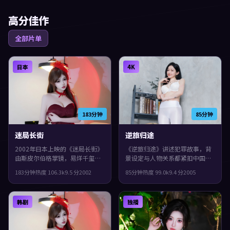
高分佳作
全部片单
日本
4K
183分钟
85分钟
迷局长街
逆旅归途
2002年日本上映的《迷局长街》
《逆旅归途》讲述犯罪故事，背
由斯皮尔伯格掌镜，易烊千玺、
景设定与人物关系都紧扣中国香
役所广司、汤唯共同演绎。类型
港当下的生活质感。2005年上
183分钟
热度
106.3
k
9.5
分
2002
85分钟
热度
99.0
k
9.4
分
2005
上偏家庭，节奏前半段克制蓄
映，维伦纽瓦执导，黄渤、李秉
力，后半段集中爆发，整体完成
宪、雷佳音领衔。群像戏份饱
度较高，适合喜欢细腻叙事与人
满，配角也有完整弧光，整体完
韩剧
独播
物刻画的观众。
成度较高，适合喜欢细腻叙事与
人物刻画的观众。