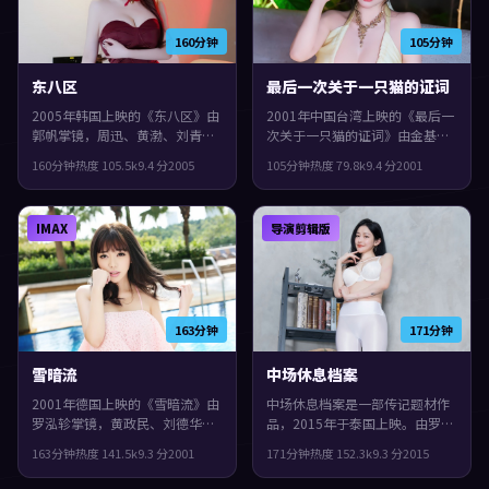
160分钟
105分钟
东八区
最后一次关于一只猫的证词
2005年韩国上映的《东八区》由
2001年中国台湾上映的《最后一
郭帆掌镜，周迅、黄渤、刘青云
次关于一只猫的证词》由金基德
共同演绎。类型上偏历史，镜头
掌镜，沈腾、杨紫、菅田将晖共
160分钟
热度
105.5
k
9.4
分
2005
105分钟
热度
79.8
k
9.4
分
2001
语言偏写实，细节里埋着伏笔，
同演绎。类型上偏冒险，影片在
观感紧凑，值得推荐。
类型框架里仍保留了作者表达，
镜头语言偏写实，细节里埋着伏
IMAX
导演剪辑版
笔。
163分钟
171分钟
雪暗流
中场休息档案
2001年德国上映的《雪暗流》由
中场休息档案是一部传记题材作
罗泓轸掌镜，黄政民、刘德华、
品，2015年于泰国上映。由罗泓
安藤樱共同演绎。类型上偏历
轸执导，郭富城、廖凡、张曼玉
163分钟
热度
141.5
k
9.3
分
2001
171分钟
热度
152.3
k
9.3
分
2015
史，节奏前半段克制蓄力，后半
等主演。配乐与声场强化了不安
段集中爆发，整体完成度较高，
与孤独感，观感紧凑，值得推