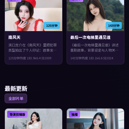
125分钟
143分钟
南风天
最后一次电梯里遇见谁
滨口龙介在《南风天》里把犯罪
《最后一次电梯里遇见谁》讲述
类型拍出了个人印记：故事发生
喜剧故事，背景设定与人物关系
在法国，2009年与观众见面。主
都紧扣中国大陆当下的生活质
125分钟
热度
183.9
k
6.4
分
2009
143分钟
热度
183.1
k
6.6
分
2024
演包括易烊千玺、佛罗伦斯·
感。2024年上映，新海诚执导，
珀、宋康昊。真相像洋葱一样被
汤唯、王凯、易烊千玺领衔。影
层层剥开，整体完成度较高，适
片在类型框架里仍保留了作者表
合喜欢细腻叙事与人物刻画的观
达，城市空间成为情绪与悬念的
众。
载体。
最新更新
全部片单
导演剪辑版
独播