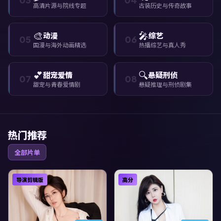
高清片源与院线专题
古装历史与传奇故事
🎨
🎤
动漫
综艺
05
06
国漫与海外动画精选
热播综艺与真人秀
💕
🔍
甜宠爱情
悬疑刑侦
07
08
甜宠与青春爱情剧
悬疑推理与刑侦剧集
热门推荐
全部片单
导演剪辑版
高分