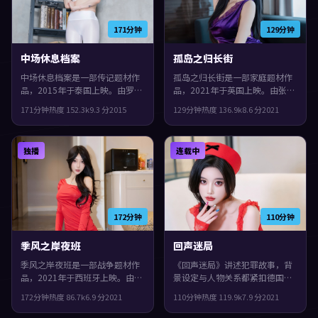
171分钟
129分钟
中场休息档案
孤岛之归长街
中场休息档案是一部传记题材作
孤岛之归长街是一部家庭题材作
品，2015年于泰国上映。由罗泓
品，2021年于英国上映。由张艺
轸执导，郭富城、廖凡、张曼玉
谋执导，安藤樱、菅田将晖、古
171分钟
热度
152.3
k
9.3
分
2015
129分钟
热度
136.9
k
8.6
分
2021
等主演。配乐与声场强化了不安
天乐等主演。影片在类型框架里
与孤独感，观感紧凑，值得推
仍保留了作者表达，一场意外把
荐。
原本平行的人生拧在一起。
独播
连载中
172分钟
110分钟
季风之岸夜班
回声迷局
季风之岸夜班是一部战争题材作
《回声迷局》讲述犯罪故事，背
品，2021年于西班牙上映。由朴
景设定与人物关系都紧扣德国当
赞郁执导，基里安·墨菲、刘青
下的生活质感。2021年上映，陈
172分钟
热度
86.7
k
6.9
分
2021
110分钟
热度
119.9
k
7.9
分
2021
云、李秉宪等主演。叙事在回忆
凯歌执导，杨紫琼、苍井优、汤
与现实之间交错推进，观感紧
唯领衔。人物在道德与生存之间