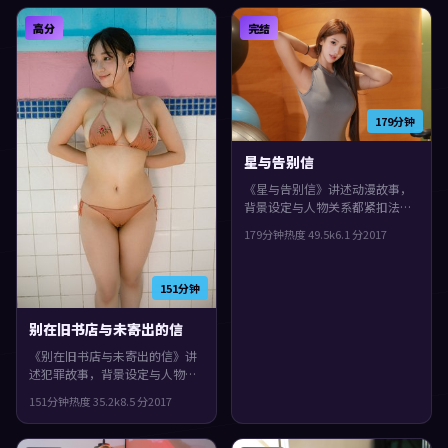
凑，值得推荐。
反复拉扯，整体完成度较高，适
高分
完结
合喜欢细腻叙事与人物刻画的观
众。
179分钟
星与告别信
《星与告别信》讲述动漫故事，
背景设定与人物关系都紧扣法国
当下的生活质感。2017年上映，
179分钟
热度
49.5
k
6.1
分
2017
黑泽清执导，古天乐、张曼玉、
蒂尔达·斯文顿领衔。镜头语言
偏写实，细节里埋着伏笔，观感
151分钟
紧凑，值得推荐。
别在旧书店与未寄出的信
《别在旧书店与未寄出的信》讲
述犯罪故事，背景设定与人物关
系都紧扣英国当下的生活质感。
151分钟
热度
35.2
k
8.5
分
2017
2017年上映，诺兰执导，易烊千
玺、袁泉、苍井优领衔。一场意
外把原本平行的人生拧在一起，