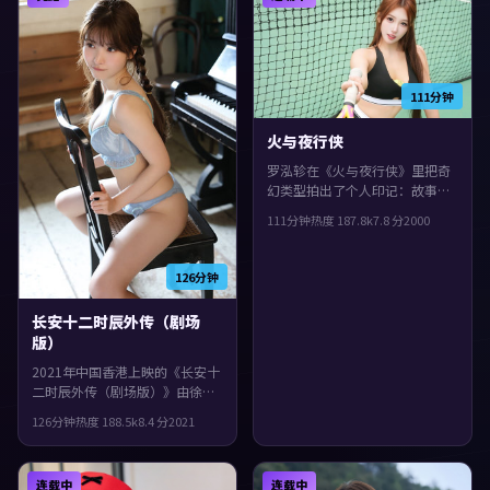
111分钟
火与夜行侠
罗泓轸在《火与夜行侠》里把奇
幻类型拍出了个人印记：故事发
生在泰国，2000年与观众见面。
111分钟
热度
187.8
k
7.8
分
2000
主演包括木村拓哉、胡歌、沈
腾。影片在类型框架里仍保留了
作者表达，叙事在回忆与现实之
126分钟
间交错推进。
长安十二时辰外传（剧场
版）
2021年中国香港上映的《长安十
二时辰外传（剧场版）》由徐克
掌镜，惠英红、杨紫琼、小松菜
126分钟
热度
188.5
k
8.4
分
2021
奈共同演绎。类型上偏战争，城
市空间成为情绪与悬念的载体，
整体完成度较高，适合喜欢细腻
连载中
连载中
叙事与人物刻画的观众。