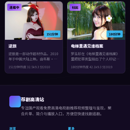
适合喜欢细腻叙事与人物刻画的
荐。
连载中
杜比
观众。
151分钟
180分钟
逆旅
电梯里遇见谁档案
逆旅是一部动作题材作品，2010
罗泓轸在《电梯里遇见谁档案》
年于中国大陆上映。由韦斯·安
里把犯罪类型拍出了个人印记：
德森执导，菅田将晖、张子枫、
故事发生在英国，2019年与观众
151分钟
热度
32.5
k
9.3
分
2010
180分钟
热度
42.1
k
9.3
分
2019
白宇等主演。结局留白，给观众
见面。主演包括杨紫、张曼玉、
回味与讨论空间，整体完成度较
黄政民。影片在类型框架里仍保
高，适合喜欢细腻叙事与人物刻
留了作者表达，群像戏份饱满，
画的观众。
配角也有完整弧光。
荐剧高清站
专注
国产观看免费高清电视剧推荐视频
整理与呈现，聚
合片单、简介与播放入口，方便您快速找剧追剧。
浏览
更多