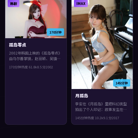
韩剧
IMAX
片尾余味很足。
170分钟
孤岛零点
2002年韩国上映的《孤岛零点》
由乌尔善掌镜，赵丽颖、吴镇
宇、苍井优共同演绎。类型上偏
170分钟
热度
61.8
k
8.5
分
2002
动作，人物在道德与生存之间反
复拉扯，片尾余味很足。
145分钟
月孤岛
李安在《月孤岛》里把科幻类型
拍出了个人印记：故事发生在中
国台湾，2017年与观众见面。主
145分钟
热度
10.2
k
9.1
分
2017
演包括廖凡、梁朝伟、宋康昊。
真相像洋葱一样被层层剥开，片
尾余味很足。