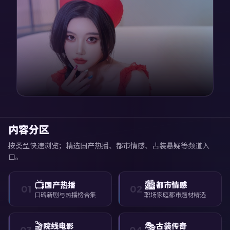
内容分区
按类型快速浏览；精选国产热播、都市情感、古装悬疑等频道入
口。
📺
🏙️
国产热播
都市情感
01
02
口碑新剧与热播榜合集
职场家庭都市题材精选
🎬
🎭
院线电影
古装传奇
03
04