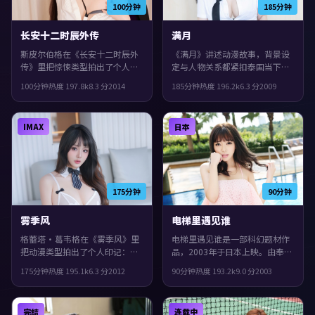
100分钟
185分钟
长安十二时辰外传
满月
斯皮尔伯格在《长安十二时辰外
《满月》讲述动漫故事，背景设
传》里把惊悚类型拍出了个人印
定与人物关系都紧扣泰国当下的
记：故事发生在泰国，2014年与
生活质感。2009年上映，是枝裕
100分钟
热度
197.8
k
8.3
分
2014
185分钟
热度
196.2
k
6.3
分
2009
观众见面。主演包括杨紫、周
和执导，古天乐、汤唯、役所广
迅、苍井优。一场意外把原本平
司领衔。结局留白，给观众回味
行的人生拧在一起，片尾余味很
与讨论空间，整体完成度较高，
IMAX
日本
足。
适合喜欢细腻叙事与人物刻画的
观众。
175分钟
90分钟
雾季风
电梯里遇见谁
格蕾塔·葛韦格在《雾季风》里
电梯里遇见谁是一部科幻题材作
把动漫类型拍出了个人印记：故
品，2003年于日本上映。由奉俊
事发生在意大利，2012年与观众
昊执导，胡歌、杨紫、提莫西·
175分钟
热度
195.1
k
6.3
分
2012
90分钟
热度
193.2
k
9.0
分
2003
见面。主演包括文淇、郭富城、
查拉梅等主演。城市空间成为情
宋康昊。影片在类型框架里仍保
绪与悬念的载体，整体完成度较
留了作者表达，真相像洋葱一样
高，适合喜欢细腻叙事与人物刻
完结
连载中
被层层剥开。
画的观众。